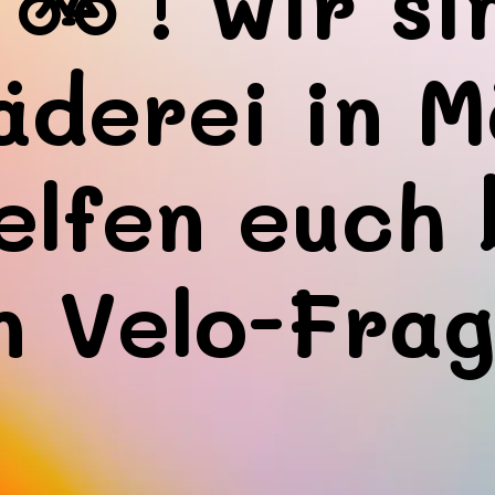
 🚲 ! Wir si
äderei in M
elfen euch b
n Velo-Frag