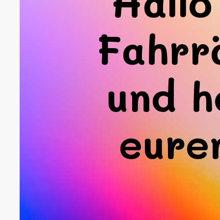
Hallo
Fahrr
und h
eure