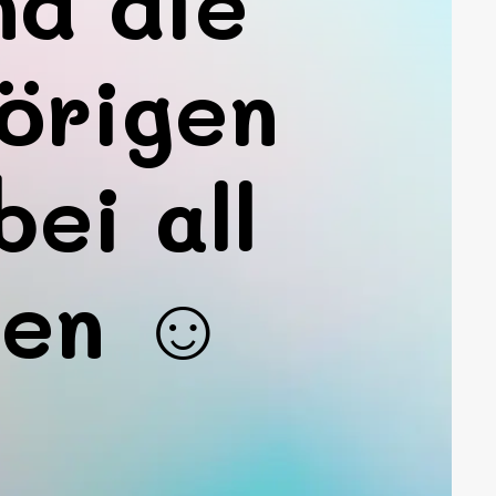
nd die
örigen
ei all
en ☺️